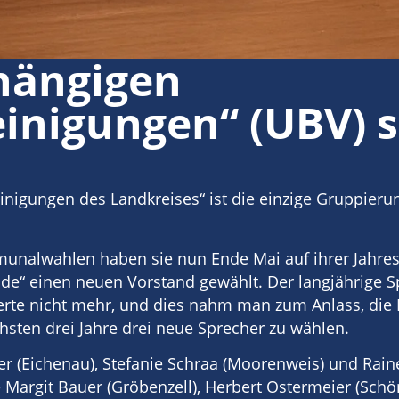
hängigen
inigungen“ (UBV) s
nigungen des Landkreises“ ist die einzige Gruppieru
munalwahlen haben sie nun Ende Mai auf ihrer Jahr
nde“ einen neuen Vorstand gewählt. Der langjährige 
erte nicht mehr, und dies nahm man zum Anlass, die 
hsten drei Jahre drei neue Sprecher zu wählen.
r (Eichenau), Stefanie Schraa (Moorenweis) und Raine
Margit Bauer (Gröbenzell), Herbert Ostermeier (Schö