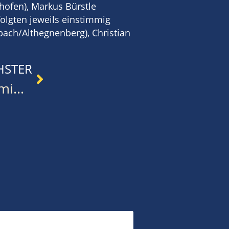
shofen), Markus Bürstle
folgten jeweils einstimmig
bach/Althegnenberg), Christian
HSTER
Einladung zur Nominierungsveranstaltung 2025