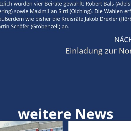
ätzlich wurden vier Beiräte gewählt: Robert Bals (Adel
ring) sowie Maximilian Sirtl (Olching). Die Wahlen er
ußerdem wie bisher die Kreisräte Jakob Drexler (Hör
rtin Schäfer (Gröbenzell) an.
NÄC
weitere News